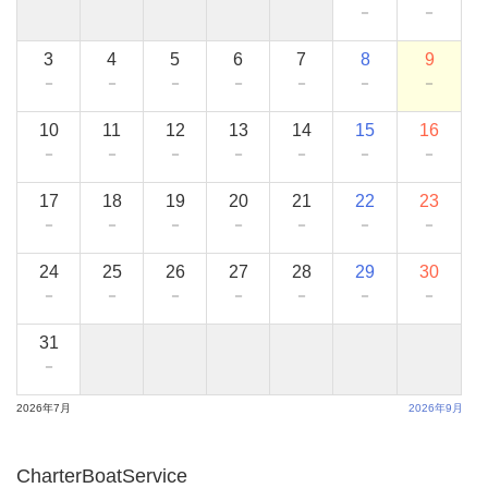
－
－
3
4
5
6
7
8
9
－
－
－
－
－
－
－
10
11
12
13
14
15
16
－
－
－
－
－
－
－
17
18
19
20
21
22
23
－
－
－
－
－
－
－
24
25
26
27
28
29
30
－
－
－
－
－
－
－
31
－
2026年7月
2026年9月
CharterBoatService