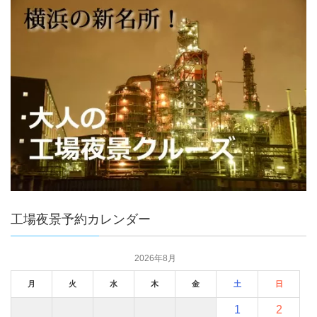
工場夜景予約カレンダー
2026年8月
月
火
水
木
金
土
日
1
2