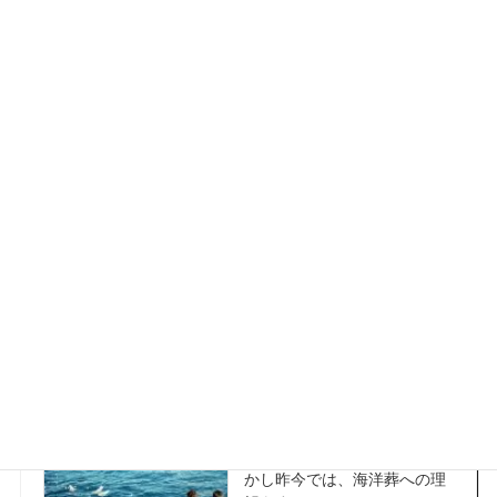
横浜の新名所！大人の工場夜景クルーズ
本プランは、従来の一般募集
の「工場夜景プラン」をチャ
ーター専門にしたプランで
す。使用船舶「フェニックス
クイーン」は、速度も速く小
回りが利く安定した船です。
続きを読む
散骨・海洋葬
海洋葬 従前は散骨に対する
世の中の意識がまだ低く、散
骨は一部の有名人がするもの
で、一般の方が散骨すること
はまずありませんでした。し
かし昨今では、海洋葬への理