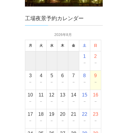
工場夜景予約カレンダー
2026年8月
月
火
水
木
金
土
日
1
2
－
－
3
4
5
6
7
8
9
－
－
－
－
－
－
－
10
11
12
13
14
15
16
－
－
－
－
－
－
－
17
18
19
20
21
22
23
－
－
－
－
－
－
－