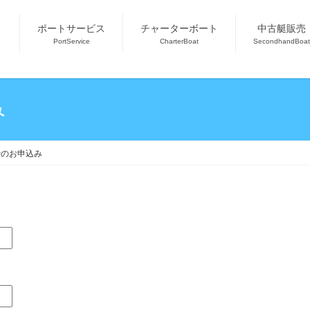
ポートサービス
チャーターボート
中古艇販売
PortService
CharterBoat
SecondhandBoat
み
骨のお申込み