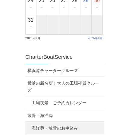
24
25
26
27
28
29
30
－
－
－
－
－
－
－
31
－
2026年7月
2026年9月
CharterBoatService
横浜港チャータークルーズ
横浜の新名所！大人の工場夜景クルー
ズ
工場夜景 ご予約カレンダー
散骨・海洋葬
海洋葬・散骨のお申込み