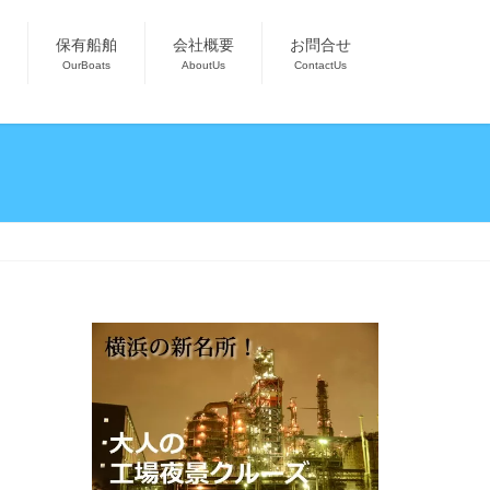
保有船舶
会社概要
お問合せ
OurBoats
AboutUs
ContactUs