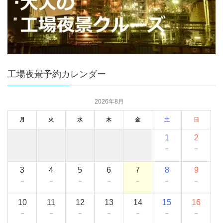
工場夜景予約カレンダー
2026年8月
月
火
水
木
金
土
日
1
2
－
－
3
4
5
6
7
8
9
－
－
－
－
－
－
－
10
11
12
13
14
15
16
－
－
－
－
－
－
－