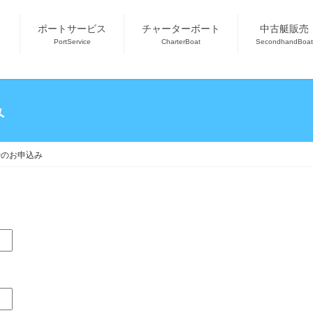
ポートサービス
チャーターボート
中古艇販売
PortService
CharterBoat
SecondhandBoat
み
骨のお申込み