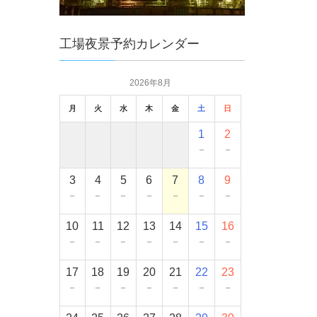
工場夜景予約カレンダー
2026年8月
月
火
水
木
金
土
日
1
2
－
－
3
4
5
6
7
8
9
－
－
－
－
－
－
－
10
11
12
13
14
15
16
－
－
－
－
－
－
－
17
18
19
20
21
22
23
－
－
－
－
－
－
－