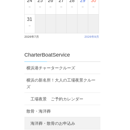
24
25
26
27
28
29
30
－
－
－
－
－
－
－
31
－
2026年7月
2026年9月
CharterBoatService
横浜港チャータークルーズ
横浜の新名所！大人の工場夜景クルー
ズ
工場夜景 ご予約カレンダー
散骨・海洋葬
海洋葬・散骨のお申込み