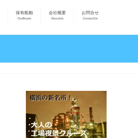
保有船舶
会社概要
お問合せ
OurBoats
AboutUs
ContactUs