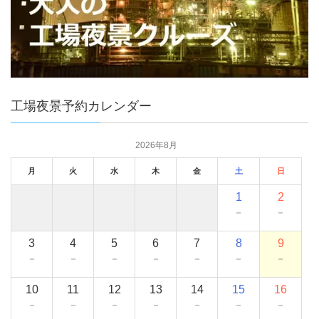
工場夜景予約カレンダー
2026年8月
月
火
水
木
金
土
日
1
2
－
－
3
4
5
6
7
8
9
－
－
－
－
－
－
－
10
11
12
13
14
15
16
－
－
－
－
－
－
－