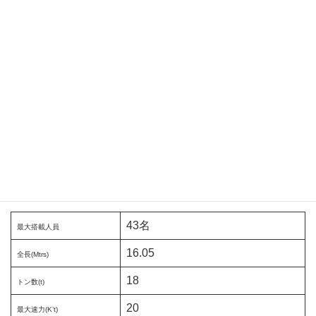
43名
最大搭載人員
16.05
全長(Mtrs)
18
トン数(t)
20
最大速力(K’t)