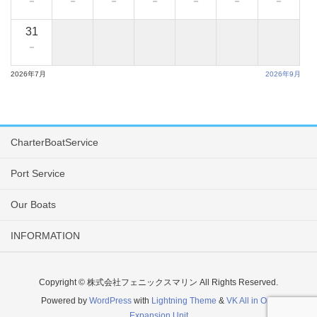
－
－
－
－
－
－
－
31
－
2026年7月
2026年9月
CharterBoatService
Port Service
Our Boats
INFORMATION
Copyright © 株式会社フェニックスマリン All Rights Reserved.
Powered by
WordPress
with
Lightning Theme
&
VK All in One
Expansion Unit