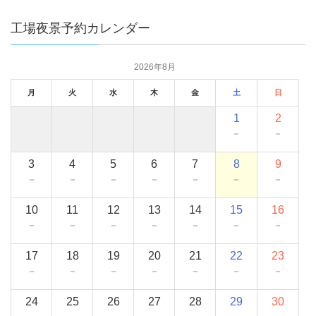
工場夜景予約カレンダー
2026年8月
月
火
水
木
金
土
日
1
2
－
－
3
4
5
6
7
8
9
－
－
－
－
－
－
－
10
11
12
13
14
15
16
－
－
－
－
－
－
－
17
18
19
20
21
22
23
－
－
－
－
－
－
－
24
25
26
27
28
29
30