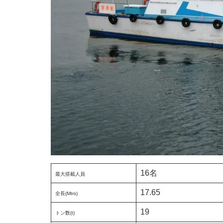
16名
最大搭載人員
17.65
全長(Mtrs)
19
トン数(t)