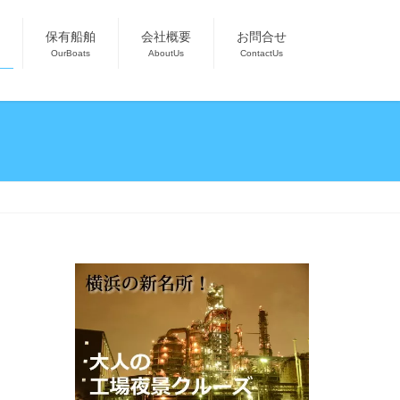
保有船舶
会社概要
お問合せ
OurBoats
AboutUs
ContactUs