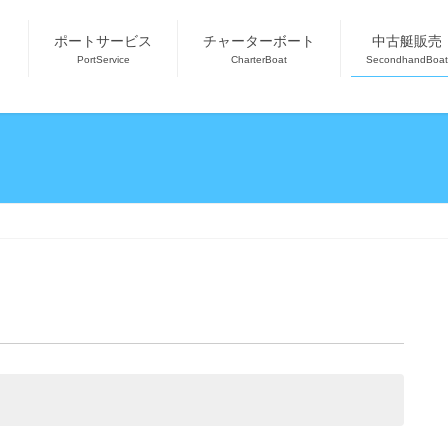
ポートサービス
チャーターボート
中古艇販売
PortService
CharterBoat
SecondhandBoat