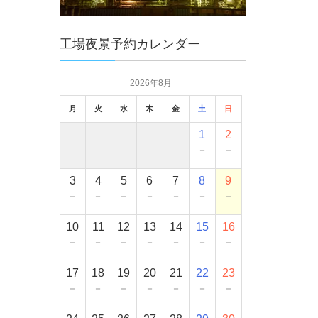
工場夜景予約カレンダー
2026年8月
月
火
水
木
金
土
日
1
2
－
－
3
4
5
6
7
8
9
－
－
－
－
－
－
－
10
11
12
13
14
15
16
－
－
－
－
－
－
－
17
18
19
20
21
22
23
－
－
－
－
－
－
－