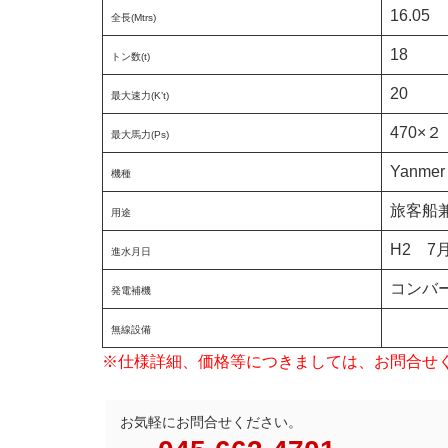
16.05
全長(Mtrs)
18
トン数(t)
20
最大速力(K’t)
470×２
最大馬力(Ps)
Yanmer
機種
旅客船
用途
H2 7
進水月日
コンバ
発電補機
無線設備
※仕様詳細、価格等につきましては、お問合せ
お気軽にお問合せください。