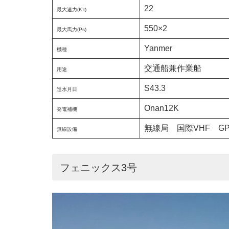
22
最大速力(K’t)
550×2
最大馬力(Ps)
Yanmer
機種
交通船兼作業船
用途
S43.3
進水月日
Onan12K
発電補機
無線局 国際VHF G
無線設備
フェニックス3号