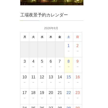
工場夜景予約カレンダー
2026年8月
月
火
水
木
金
土
日
1
2
－
－
3
4
5
6
7
8
9
－
－
－
－
－
－
－
10
11
12
13
14
15
16
－
－
－
－
－
－
－
17
18
19
20
21
22
23
－
－
－
－
－
－
－