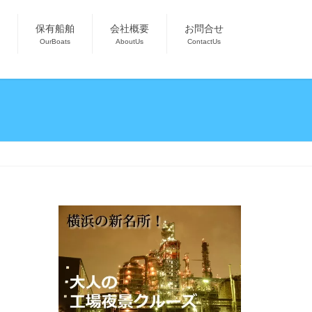
保有船舶
会社概要
お問合せ
OurBoats
AboutUs
ContactUs