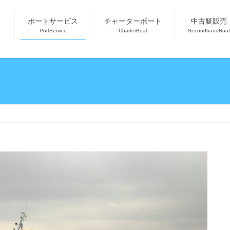
ポートサービス
チャーターボート
中古艇販売
PortService
CharterBoat
SecondhandBoat