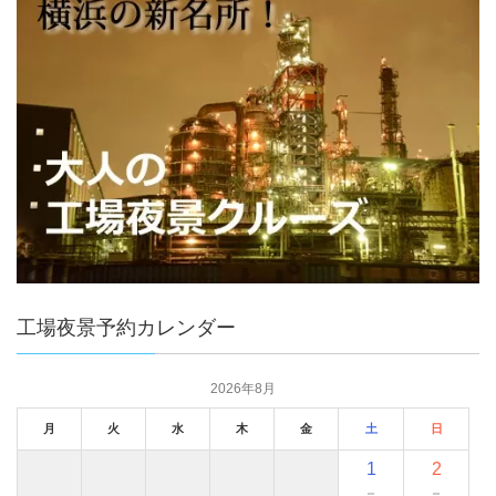
工場夜景予約カレンダー
2026年8月
月
火
水
木
金
土
日
1
2
－
－