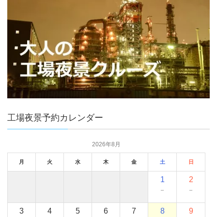
工場夜景予約カレンダー
2026年8月
月
火
水
木
金
土
日
1
2
－
－
3
4
5
6
7
8
9