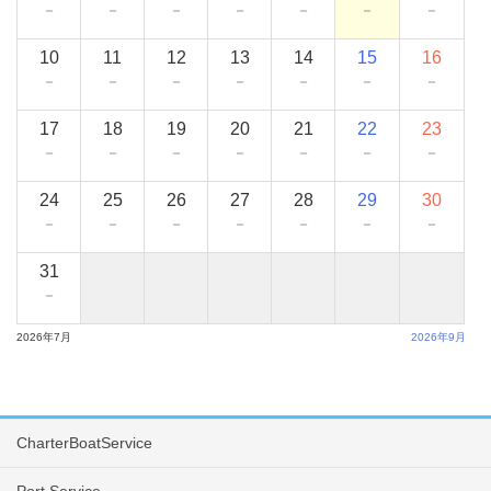
－
－
－
－
－
－
－
10
11
12
13
14
15
16
－
－
－
－
－
－
－
17
18
19
20
21
22
23
－
－
－
－
－
－
－
24
25
26
27
28
29
30
－
－
－
－
－
－
－
31
－
2026年7月
2026年9月
CharterBoatService
Port Service