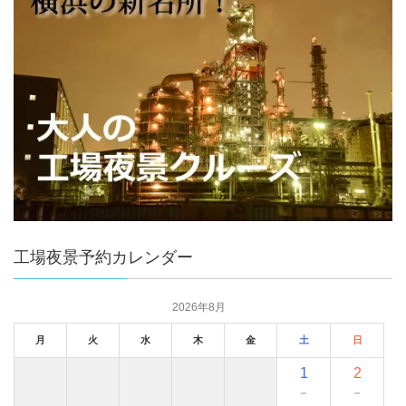
工場夜景予約カレンダー
2026年8月
月
火
水
木
金
土
日
1
2
－
－