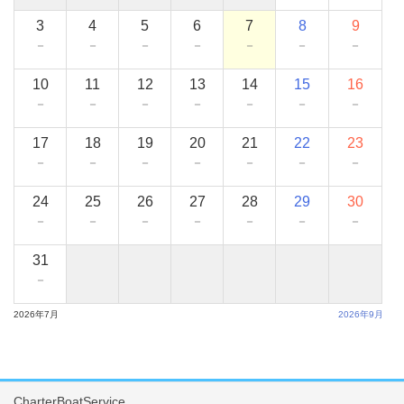
3
4
5
6
7
8
9
－
－
－
－
－
－
－
10
11
12
13
14
15
16
－
－
－
－
－
－
－
17
18
19
20
21
22
23
－
－
－
－
－
－
－
24
25
26
27
28
29
30
－
－
－
－
－
－
－
31
－
2026年7月
2026年9月
CharterBoatService