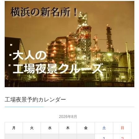
工場夜景予約カレンダー
2026年8月
月
火
水
木
金
土
日