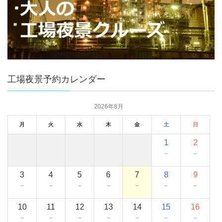
工場夜景予約カレンダー
2026年8月
月
火
水
木
金
土
日
1
2
－
－
3
4
5
6
7
8
9
－
－
－
－
－
－
－
10
11
12
13
14
15
16
－
－
－
－
－
－
－