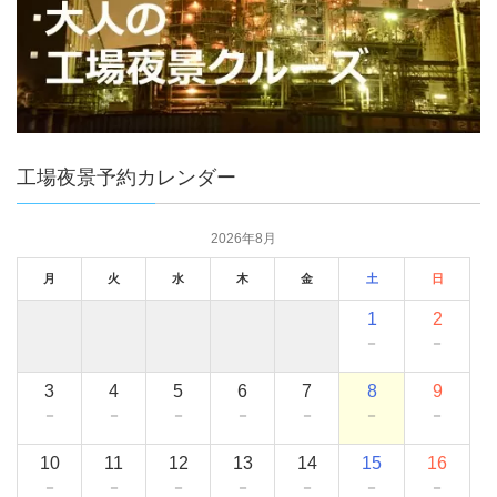
工場夜景予約カレンダー
2026年8月
月
火
水
木
金
土
日
1
2
－
－
3
4
5
6
7
8
9
－
－
－
－
－
－
－
10
11
12
13
14
15
16
－
－
－
－
－
－
－