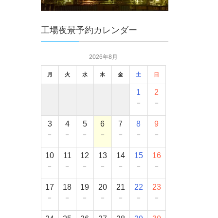
工場夜景予約カレンダー
2026年8月
月
火
水
木
金
土
日
1
2
－
－
3
4
5
6
7
8
9
－
－
－
－
－
－
－
10
11
12
13
14
15
16
－
－
－
－
－
－
－
17
18
19
20
21
22
23
－
－
－
－
－
－
－