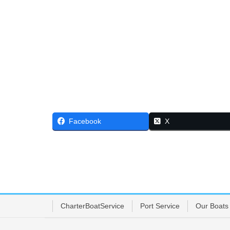
Facebook
X
CharterBoatService
Port Service
Our Boats