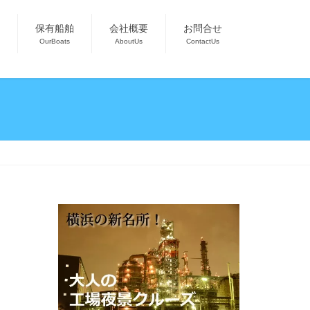
保有船舶
会社概要
お問合せ
OurBoats
AboutUs
ContactUs