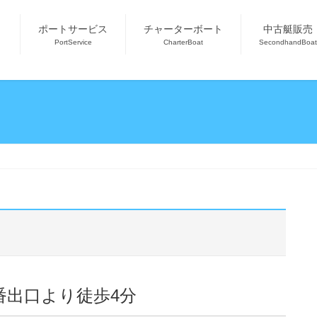
ポートサービス
チャーターボート
中古艇販売
PortService
CharterBoat
SecondhandBoat
番出口より徒歩4分